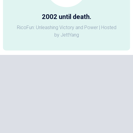
2002 until death.
RicoFun: Unleashing Victory and Power | Hosted
by JettYang
归档
2026 年 4 月
(1)
2026 年 1 月
(2)
2025 年 7 月
(2)
2025 年 2 月
(1)
2024 年 12 月
(1)
2024 年 9 月
(2)