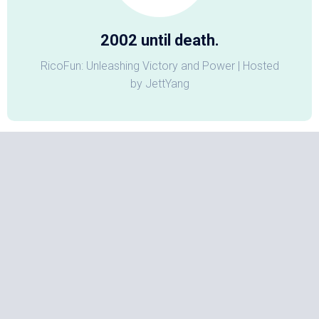
2002 until death.
RicoFun: Unleashing Victory and Power | Hosted
by JettYang
归档
2026 年 4 月
(1)
2026 年 1 月
(2)
2025 年 7 月
(2)
2025 年 2 月
(1)
2024 年 12 月
(1)
2024 年 9 月
(2)