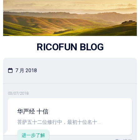
跳
至
内
容
RICOFUN BLOG
7 月 2018
03/07/2018
华严经 十信
菩萨五十二位修行中，最初十位名十...
进一步了解