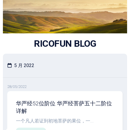
跳
至
内
容
RICOFUN BLOG
5 月 2022
28/05/2022
华严经52位阶位 华严经菩萨五十二阶位
详解
一个凡人若证到初地菩萨的果位，一...