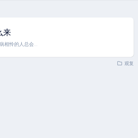
么来
相怜的人总会...
观复