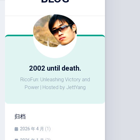
2002 until death.
RicoFun: Unleashing Victory and
Power | Hosted by JettYang
归档
2026 年 4 月
(1)