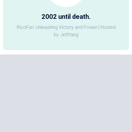
2002 until death.
RicoFun: Unleashing Victory and Power | Hosted
by JettYang
归档
2026 年 4 月
(1)
2026 年 1 月
(2)
2025 年 7 月
(2)
2025 年 2 月
(1)
2024 年 12 月
(1)
2024 年 9 月
(2)