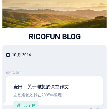
跳
至
内
容
RICOFUN BLOG
10 月 2014
09/10/2014
麦田：关于理想的课堂作文
这是篇老文,我在2005年整理，...
进一步了解