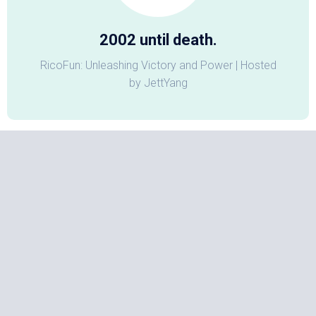
2002 until death.
RicoFun: Unleashing Victory and Power | Hosted
by JettYang
归档
2026 年 4 月
(1)
2026 年 1 月
(2)
2025 年 7 月
(2)
2025 年 2 月
(1)
2024 年 12 月
(1)
2024 年 9 月
(2)