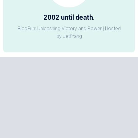
2002 until death.
RicoFun: Unleashing Victory and Power | Hosted
by JettYang
归档
2026 年 4 月
(1)
2026 年 1 月
(2)
2025 年 7 月
(2)
2025 年 2 月
(1)
2024 年 12 月
(1)
2024 年 9 月
(2)