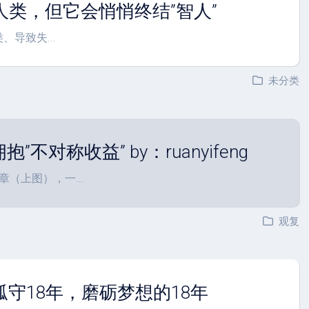
灭人类，但它会悄悄终结”智人”
、导致失...
未分类
不对称收益” by：ruanyifeng
（上图），一...
观复
孤守18年，磨砺梦想的18年