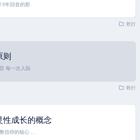
8年回首的那...
乾行
原则
 每一次人际...
乾行
灵性成长的概念
信仰的核心，...