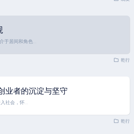
观
于居间和角色...
乾行
-创业者的沉淀与坚守
入社会，怀...
乾行