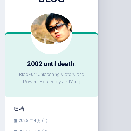
2002 until death.
RicoFun: Unleashing Victory and
Power | Hosted by JettYang
归档
2026 年 4 月
(1)